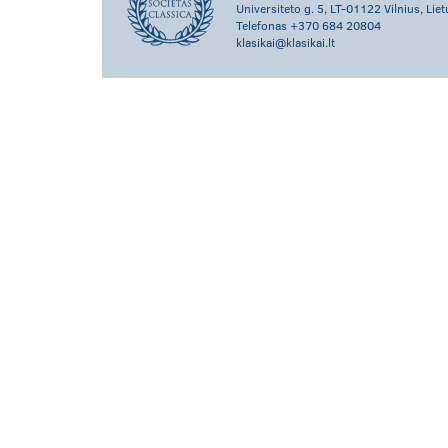
Universiteto g. 5, LT-01122 Vilnius, Lie
Telefonas +370 684 20804
klasikai@klasikai.lt