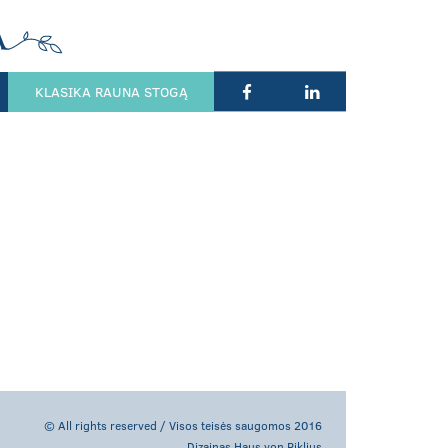
KLASIKA RAUNA STOGĄ
© All rights reserved / Visos teisės saugomos 2016
Dizainas Haus von Riklius