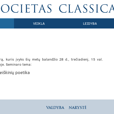
VEIKLA
LEIDYBA
rą, kuris įvyks šių metų balandžio 28 d., trečiadienį, 15 val.
joje. Seminaro tema:
eiškinių
poetika
VALDYBA
NARYSTĖ